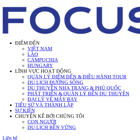
ĐIỂM ĐẾN
VIỆT NAM
LÀO
CAMPUCHIA
HUNGARY
LĨNH VỰC HOẠT ĐỘNG
QUẢN LÝ ĐIỂM ĐẾN & ĐIỀU HÀNH TOUR
DU LỊCH ĐƯỜNG SÔNG
DU THUYỀN NHA TRANG & PHÚ QUỐC
PHÁT TRIỂN & QUẢN LÝ BẾN DU THUYỀN
ĐẠI LÝ VÉ MÁY BAY
TIỂU SỬ VÀ THÀNH LẬP
SỰ KIỆN
CHUYỆN KỂ BỞI CHÚNG TÔI
CON NGƯỜI
DU LỊCH BỀN VỮNG
Liên hệ