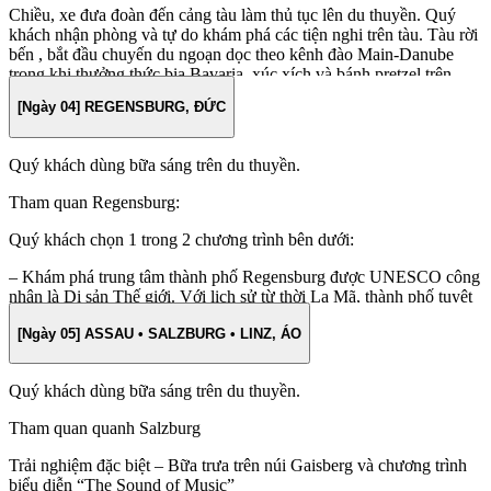
Chiều, xe đưa đoàn đến cảng tàu làm thủ tục lên du thuyền. Quý
khách nhận phòng và tự do khám phá các tiện nghi trên tàu. Tàu rời
bến , bắt đầu chuyến du ngoạn dọc theo kênh đào Main-Danube
trong khi thưởng thức bia Bavaria, xúc xích và bánh pretzel trên
boong Daystar. Được xây dựng trong 32 năm, kênh đào này nối liền
[Ngày 04] REGENSBURG, ĐỨC
Biển Bắc và Biển Đen.
Quý khách dùng bữa sáng trên du thuyền.
Tham quan Regensburg:
Quý khách chọn 1 trong 2 chương trình bên dưới:
– Khám phá trung tâm thành phố Regensburg được UNESCO công
nhận là Di sản Thế giới. Với lịch sử từ thời La Mã, thành phố tuyệt
vời này từng là thủ đô đầu tiên của Bavaria. Quý khách được trải
[Ngày 05] ASSAU • SALZBURG • LINZ, ÁO
nghiệm xúc xích Đức tại nhà máy sản xuất xúc xích lịch sử của
Regensburg, được cho là một trong những nhà hàng lâu đời nhất
còn hoạt động trên thế giới.
Quý khách dùng bữa sáng trên du thuyền.
– Trải nghiệm đạp xe đến Đài tưởng niệm Walhalla. Tòa nhà tân cổ
Tham quan quanh Salzburg
điển này nằm trên sông Danube và là nơi đặt sảnh danh vọng vinh
danh các chính trị gia, nghệ sĩ, quốc vương và nhà khoa học nổi
Trải nghiệm đặc biệt – Bữa trưa trên núi Gaisberg và chương trình
tiếng trong quá khứ của Đức.
biểu diễn “The Sound of Music”