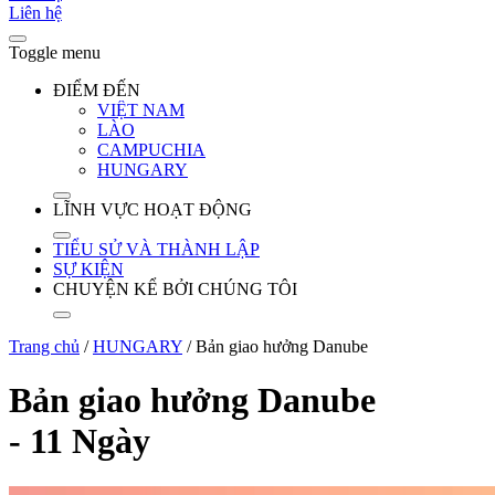
Liên hệ
Toggle menu
ĐIỂM ĐẾN
VIỆT NAM
LÀO
CAMPUCHIA
HUNGARY
LĨNH VỰC HOẠT ĐỘNG
TIỂU SỬ VÀ THÀNH LẬP
SỰ KIỆN
CHUYỆN KỂ BỞI CHÚNG TÔI
Trang chủ
/
HUNGARY
/
Bản giao hưởng Danube
Bản giao hưởng Danube
- 11 Ngày