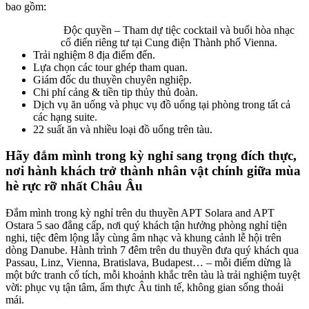
bao gồm:
Độc quyền – Tham dự tiệc cocktail và buổi hòa nhạc
cổ điển riêng tư tại Cung điện Thành phố Vienna.
Trải nghiệm 8 địa điểm đến.
Lựa chọn các tour ghép tham quan.
Giám đốc du thuyền chuyên nghiệp.
Chi phí cảng & tiền tip thủy thủ đoàn.
Dịch vụ ăn uống và phục vụ đồ uống tại phòng trong tất cả
các hạng suite.
22 suất ăn và nhiều loại đồ uống trên tàu.
Hãy đắm mình trong kỳ nghỉ sang trọng đích thực,
nơi hành khách trở thành nhân vật chính giữa mùa
hè rực rỡ nhất Châu Âu
Đắm mình trong kỳ nghỉ trên du thuyền APT Solara and APT
Ostara 5 sao đẳng cấp, nơi quý khách tận hưởng phòng nghỉ tiện
nghi, tiệc đêm lộng lẫy cùng âm nhạc và khung cảnh lễ hội trên
dòng Danube. Hành trình 7 đêm trên du thuyền đưa quý khách qua
Passau, Linz, Vienna, Bratislava, Budapest… – mỗi điểm dừng là
một bức tranh cổ tích, mỗi khoảnh khắc trên tàu là trải nghiệm tuyệt
vời: phục vụ tận tâm, ẩm thực Âu tinh tế, không gian sống thoải
mái.