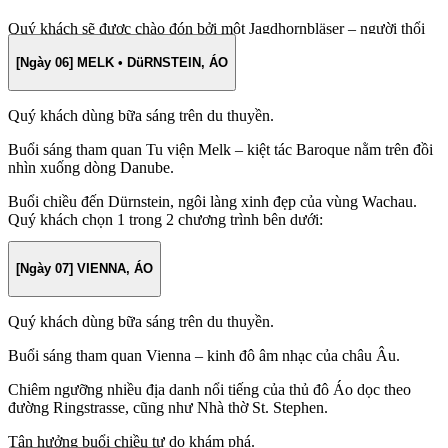
Buổi trưa quý khách trở về tàu dùng bữa và nghỉ ngơi.
Quý khách sẽ được chào đón bởi một Jagdhornbläser – người thổi
tù và săn bắn – tại một nhà hàng mộc mạc, truyền thống trên núi
Buổi chiều thư giãn trên tàu, thưởng ngoạn cảnh sắc Bavaria.
[Ngày 06] MELK • DüRNSTEIN, ÁO
Gaisberg nhìn ra thành phố Salzburg. Thưởng thức đồ uống chào
mừng trong khi ngắm nhìn phong cảnh trước khi thưởng thức bữa
trưa ngon miệng, tiếp theo là chương trình biểu diễn với âm nhạc từ
Quý khách dùng bữa sáng trên du thuyền.
bộ phim kinh điển “The Sound of Music”.
Buổi sáng tham quan Tu viện Melk – kiệt tác Baroque nằm trên đồi
Buổi tối tàu neo tại Linz.
nhìn xuống dòng Danube.
Buổi chiều đến Dürnstein, ngôi làng xinh đẹp của vùng Wachau.
Quý khách chọn 1 trong 2 chương trình bên dưới:
– Du ngoạn thung lũng Wachau: Vùng Wachau trải dài khoảng
[Ngày 07] VIENNA, ÁO
36km dọc theo sông Danube, giữa hai thị trấn Krems và Melk, nổi
tiếng với những vườn nho bậc thang và các di tích lịch sử tuyệt đẹp.
Tận hưởng chuyến du ngoạn trên sông qua thung lũng Wachau thơ
Quý khách dùng bữa sáng trên du thuyền.
mộng đến Dürnstein, nơi quý khách có thể thoải mái dạo bước trên
những con đường lát đá cuội.
Buổi sáng tham quan Vienna – kinh đô âm nhạc của châu Âu.
– Trải nghiệm đạp xe dọc theo sông Danube từ Melk đến Dürnstein
Chiêm ngưỡng nhiều địa danh nổi tiếng của thủ đô Áo dọc theo
và chiêm ngưỡng phong cảnh tuyệt đẹp của thung lũng Wachau trên
đường Ringstrasse, cũng như Nhà thờ St. Stephen.
đường đi.
Tận hưởng buổi chiều tự do khám phá.