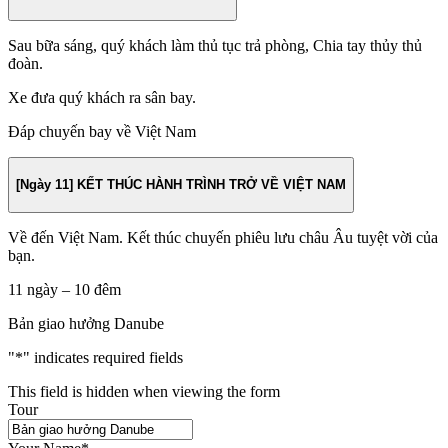
Stephen.
Sau bữa sáng, quý khách làm thủ tục trả phòng, Chia tay thủy thủ
– Tour Khám phá ẩm thực Budapest . Vào khu chợ Great Market
đoàn.
Hall và khám phá nhiều loại xúc xích, thịt, pho mát, trái cây và rau
củ.
Xe đưa quý khách ra sân bay.
– Pháo đài Ngư dân Fisherman’s Bastion: Tận hưởng chuyến đi cáp
Đáp chuyến bay về Việt Nam
treo lên Castle Hill và chiêm ngưỡng toàn cảnh tuyệt đẹp trên sông,
sau đó đi bộ đến Fisherman’s Bastion, một di tích lịch sử tuyệt đẹp.
[Ngày 11] KẾT THÚC HÀNH TRÌNH TRỞ VỀ VIỆT NAM
Buổi chiều, tự do khám phá.
Buổi tối, hãy cùng những người bạn đồng hành của mình tham gia
Về đến Việt Nam. Kết thúc chuyến phiêu lưu châu Âu tuyệt vời của
buổi chia tay đáng nhớ. Thưởng thức màn trình diễn nhạc dân gian
bạn.
Hungary trong khi nhâm nhi rượu brandy địa phương, cùng các loại
thịt và pho mát thủ công.
11 ngày – 10 đêm
Bản giao hưởng Danube
"
*
" indicates required fields
This field is hidden when viewing the form
Tour