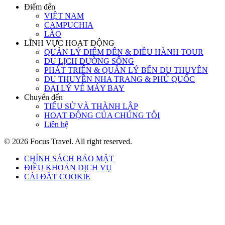
Điểm đến
VIỆT NAM
CAMPUCHIA
LÀO
LĨNH VỰC HOẠT ĐỘNG
QUẢN LÝ ĐIỂM ĐẾN & ĐIỀU HÀNH TOUR
DU LỊCH ĐƯỜNG SÔNG
PHÁT TRIỂN & QUẢN LÝ BẾN DU THUYỀN
DU THUYỀN NHA TRANG & PHÚ QUỐC
ĐẠI LÝ VÉ MÁY BAY
Chuyển đến
TIỂU SỬ VÀ THÀNH LẬP
HOẠT ĐỘNG CỦA CHÚNG TÔI
Liên hệ
© 2026 Focus Travel. All right reserved.
CHÍNH SÁCH BẢO MẬT
ĐIỀU KHOẢN DỊCH VỤ
CÀI ĐẶT COOKIE