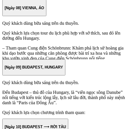
Buổi tối dành riêng cho:
[Ngày 08] VIENNA, ÁO
Trải nghiệm đặc biệt – Tiệc cocktail và buổi hòa nhạc giao hưởng
Opera tại Cung điện Thành phố Vienna.
Quý khách dùng bữa sáng trên du thuyền.
Quý khách lựa chọn tour du lịch phù hợp với sở thích, sau đó lên
đường đến Hungary.
– Tham quan Cung điện Schönbrunn: Khám phá lịch sử hoàng gia
khi dạo bước qua những căn phòng được bài trí xa hoa và những
khu vườn xinh đẹp của Cung điện Schönbrunn nổi tiếng.
[Ngày 09] BUDAPEST, HUNGARY
– Ghé thăm Bratislava ở Slovakia Chiêm ngưỡng một số công trình
kiến ​​trúc nổi bật được xây dựng trong thời kỳ thành phố nằm dưới
sự cai trị của chế độ cộng sản. Chúng bao gồm cầu UFO, tòa nhà
Quý khách dùng bữa sáng trên du thuyền.
Đài phát thanh Slovakia và Khách sạn Kyiv.
Đến Budapest – thủ đô của Hungary, là “viên ngọc sông Danube”
– Tour ẩm thực Vienna Đắm mình trong ẩm thực Vienna qua tour
nổi tiếng với kiến trúc lộng lẫy, lịch sử lâu đời, thành phố này mệnh
ẩm thực khám phá những con phố nhỏ hẹp của thành phố. Ghé
danh là “Paris của Đông Âu”.
thăm một quán cà phê truyền thống, thử món xúc xích Vienna kinh
điển và thưởng thức món ngọt tại một trong những tiệm bánh nổi
Quý khách lựa chọn chương trình tham quan:
tiếng của thành phố.
– Tour tham quan thành phố chiêm ngưỡng các di tích lịch sử, bao
Buổi chiều tàu tiếp tục hành trình đến Budapest.
[Ngày 10] BUDAPEST ⟶ RỜI TÀU
gồm Quảng trường Anh hùng – Heroes’ Square và Nhà thờ Thánh