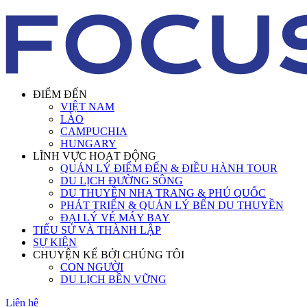
ĐIỂM ĐẾN
VIỆT NAM
LÀO
CAMPUCHIA
HUNGARY
LĨNH VỰC HOẠT ĐỘNG
QUẢN LÝ ĐIỂM ĐẾN & ĐIỀU HÀNH TOUR
DU LỊCH ĐƯỜNG SÔNG
DU THUYỀN NHA TRANG & PHÚ QUỐC
PHÁT TRIỂN & QUẢN LÝ BẾN DU THUYỀN
ĐẠI LÝ VÉ MÁY BAY
TIỂU SỬ VÀ THÀNH LẬP
SỰ KIỆN
CHUYỆN KỂ BỞI CHÚNG TÔI
CON NGƯỜI
DU LỊCH BỀN VỮNG
Liên hệ