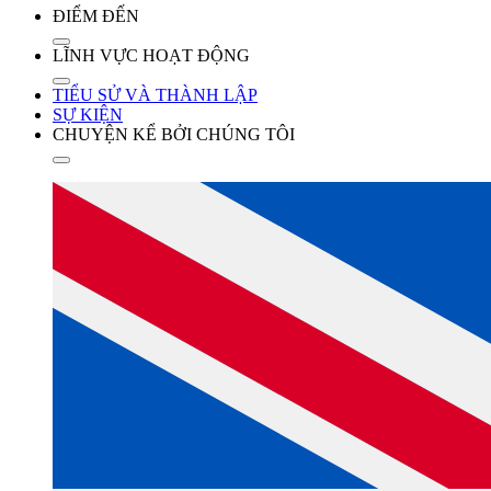
ĐIỂM ĐẾN
LĨNH VỰC HOẠT ĐỘNG
TIỂU SỬ VÀ THÀNH LẬP
SỰ KIỆN
CHUYỆN KỂ BỞI CHÚNG TÔI